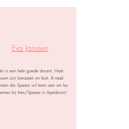
Eva Janssen
nés is een hele goede docent. Haar
essen zijn leerzaam en leuk. Ik raad
ereen die Spaans wil leren aan om les
nemen bij Inés/Spaans in Apeldoorn!