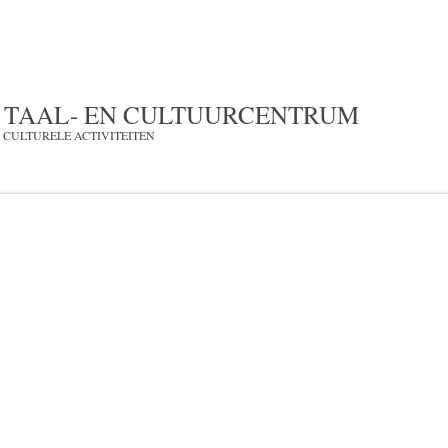
s in
HOME
LESSEN
AGENDA
PODCAST
N
oorn
 TAAL- EN CULTUURCENTRUM
* CULTURELE ACTIVITEITEN