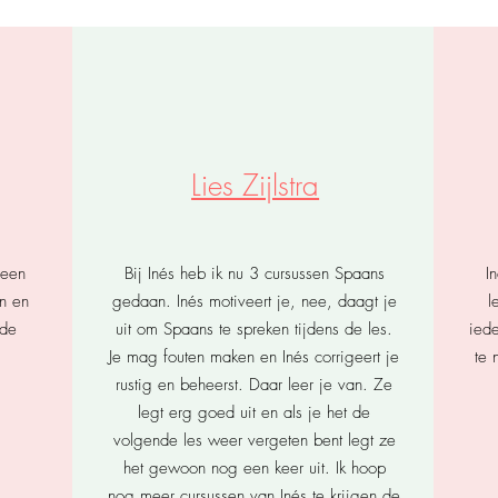
Lies Zijlstra
 een
Bij Inés heb ik nu 3 cursussen Spaans
I
n en
gedaan. Inés motiveert je, nee, daagt je
l
nde
uit om Spaans te spreken tijdens de les.
ied
Je mag fouten maken en Inés corrigeert je
te 
rustig en beheerst. Daar leer je van. Ze
legt erg goed uit en als je het de
volgende les weer vergeten bent legt ze
het gewoon nog een keer uit. Ik hoop
nog meer cursussen van Inés te krijgen de